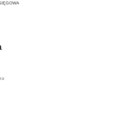
SIĘGOWA
a
ka