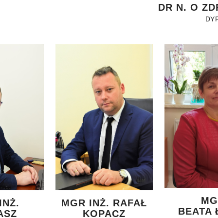
DR N. O Z
DY
MG
INŻ.
MGR INŻ. RAFAŁ
BEATA 
ASZ
KOPACZ