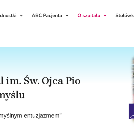
ednostki
ABC Pacjenta
O szpitalu
Stołówk
 im. Św. Ojca Pio
myślu
łomyślnym entuzjazmem"