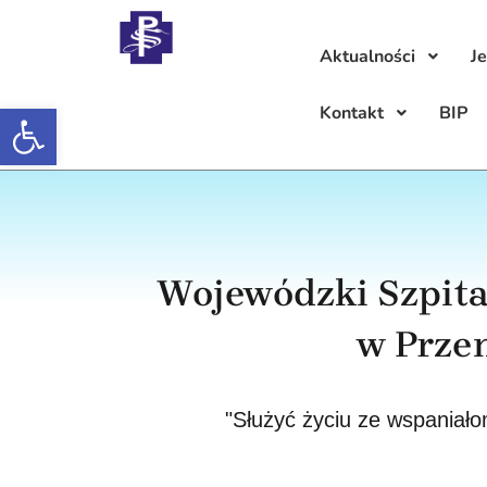
Aktualności
J
Otwórz pasek narzędzi
Kontakt
BIP
Wojewódzki Szpital
w Prze
"Służyć życiu ze wspania