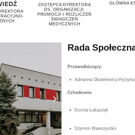
GŁÓWNA K
WIEDŹ
ZASTĘPCA DYREKTORA
DS. ORGANIZACJI,
YREKTORA
PROMOCJI I ROZLICZEŃ
TRACYJNO-
ŚWIADCZEŃ
ZNYCH
MEDYCZNYCH
Rada Społeczn
Przewodniczący:
Adrianna Obutelewicz-Pyrzyńs
Członkowie:
Dorota Łukaszyk
Szymon Wawrzyszko